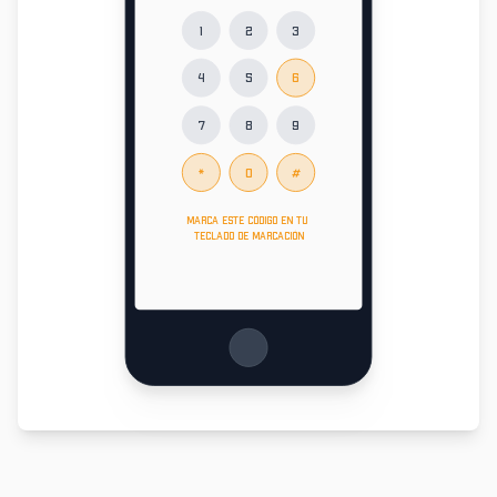
1
2
3
4
5
6
7
8
9
*
0
#
Marca este código en tu
teclado de marcación